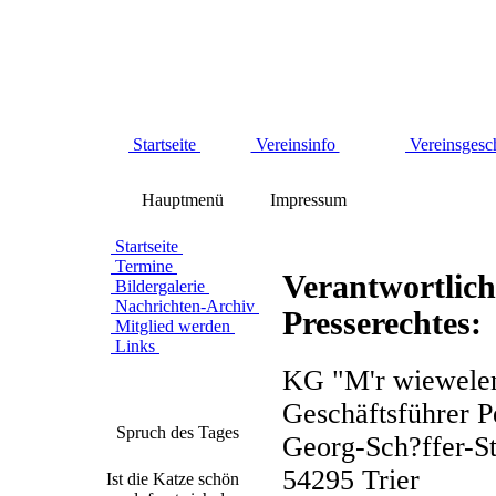
Startseite
Vereinsinfo
Vereinsgesc
Hauptmenü
Impressum
Startseite
Termine
Verantwortlich
Bildergalerie
Nachrichten-Archiv
Presserechtes:
Mitglied werden
Links
KG "M'r wiewelen
Geschäftsführer P
Spruch des Tages
Georg-Sch?ffer-St
54295 Trier
Ist die Katze schön