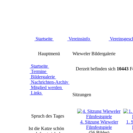
Startseite
Vereinsinfo
Vereinsgesc
Hauptmenü
Wieweler Bildergalerie
Startseite
Derzeit befinden sich
10443
Fo
Termine
Bildergalerie
Nachrichten-Archiv
Mitglied werden
Links
Sitzungen
Spruch des Tages
4. Sitzung Wieweler
1. 
Filmfestspiele
Ist die Katze schön
(56 Bilder)