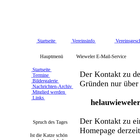
Startseite
Vereinsinfo
Vereinsgesc
Hauptmenü
Wieweler E-Mail-Service
Startseite
Der Kontakt zu de
Termine
Bildergalerie
Gründen nur über 
Nachrichten-Archiv
Mitglied werden
Links
helau
wieweler
Der Kontakt zu ei
Spruch des Tages
Homepage derzeit 
Ist die Katze schön