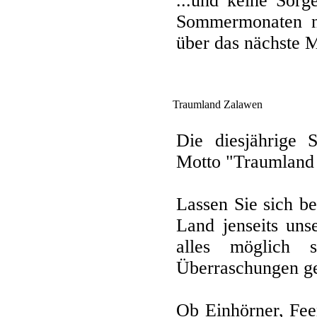
...und keine Sor
Sommermonaten ni
über das nächste M
Traumland Zalawen
Die diesjährige 
Motto "Traumland
Lassen Sie sich b
Land jenseits uns
alles möglich 
Überraschungen ger
Ob Einhörner, Feen