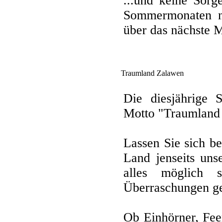
...und keine Sor
Sommermonaten ni
über das nächste M
Traumland Zalawen
Die diesjährige 
Motto "Traumland
Lassen Sie sich b
Land jenseits uns
alles möglich 
Überraschungen ger
Ob Einhörner, Feen