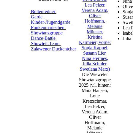
Nina
Oliv
Büttenredner
Sonj
Garde
Susa
Kinder-/Jugendgarde
Swet
Funkenmariechen
Lea P
Showtanzgruppe
Isabe
Dance-Battle
Julia
Showteil-Team
Zalawener Duckentcher
Die Wieweler
Showtanzgruppe
2025 (v.l. hinten:
Mara Hansen,
Lotte
Kretzschmar,
Lea Pelzer,
Verena Adam,
Oliver
Hoffmann,
Melanie