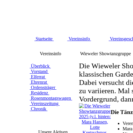
Startseite
Vereinsinfo
Vereinsgesc
Vereinsinfo
Wieweler Showtanzgruppe
Die Wieweler Show
Überblick
Vorstand
klassischen Garde
Elferrat
Dabei versucht di
Ehrenrat
Ordensträger
zu variieren. Mal 
Residenz
Vordergrund, dan
Rosenmontagswagen
Vereinszeitung
Chronik
Die Tänz
Vere
Mara
Unsere Aktiven