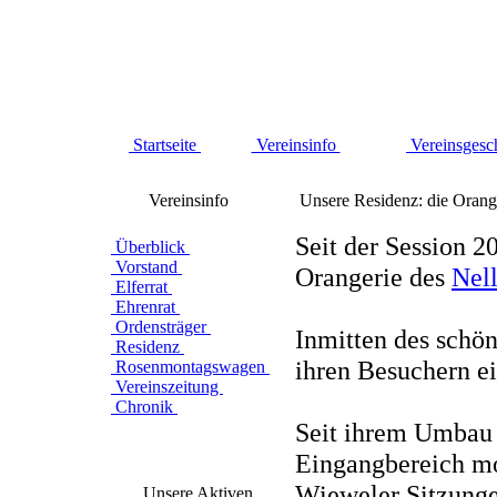
Startseite
Vereinsinfo
Vereinsgesc
Vereinsinfo
Unsere Residenz: die Orang
Seit der Session 2
Überblick
Vorstand
Orangerie des
Nell
Elferrat
Ehrenrat
Ordensträger
Inmitten des schön
Residenz
ihren Besuchern e
Rosenmontagswagen
Vereinszeitung
Chronik
Seit ihrem Umbau 
Eingangbereich mo
Wieweler Sitzunge
Unsere Aktiven