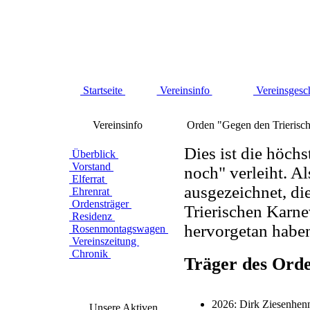
Startseite
Vereinsinfo
Vereinsgesc
Vereinsinfo
Orden "Gegen den Trierisch
Dies ist die höch
Überblick
Vorstand
noch" verleiht. A
Elferrat
ausgezeichnet, di
Ehrenrat
Ordensträger
Trierischen Karn
Residenz
hervorgetan habe
Rosenmontagswagen
Vereinszeitung
Chronik
Träger des Orde
2026: Dirk Ziesenhen
Unsere Aktiven