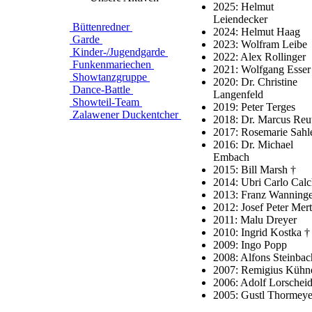
2025: Helmut
Leiendecker
Büttenredner
2024: Helmut Haag
Garde
2023: Wolfram Leibe
Kinder-/Jugendgarde
2022: Alex Rollinger
Funkenmariechen
2021: Wolfgang Esser
Showtanzgruppe
2020: Dr. Christine
Dance-Battle
Langenfeld
Showteil-Team
2019: Peter Terges
Zalawener Duckentcher
2018: Dr. Marcus Reu
2017: Rosemarie Sahl
2016: Dr. Michael
Embach
2015: Bill Marsh †
2014: Ubri Carlo Calc
2013: Franz Wanninge
2012: Josef Peter Mer
2011: Malu Dreyer
2010: Ingrid Kostka †
2009: Ingo Popp
2008: Alfons Steinbac
2007: Remigius Kühn
2006: Adolf Lorscheid
2005: Gustl Thormeye