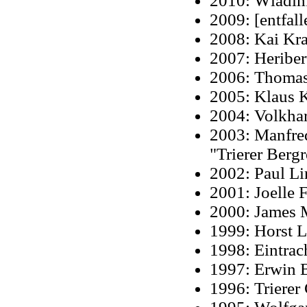
2010: Wladimi
2009: [entfall
2008: Kai Kra
2007: Heriber
2006: Thomas 
2005: Klaus K
2004: Volkhar
2003: Manfre
"Trierer Berg
2002: Paul Li
2001: Joelle 
2000: James M
1999: Horst L
1998: Eintrach
1997: Erwin B
1996: Trierer 