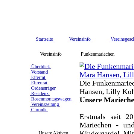
Startseite
Vereinsinfo
Vereinsgesc
Vereinsinfo
Funkenmariechen
Überblick
Vorstand
Elferrat
Die Funkenmariech
Ehrenrat
Ordensträger
Hansen, Lilly Koh
Residenz
Unsere Marieche
Rosenmontagswagen
Vereinszeitung
Chronik
Erstmals seit 2
Mariechen - und
Kindergarde! Mit
Unsere Aktiven