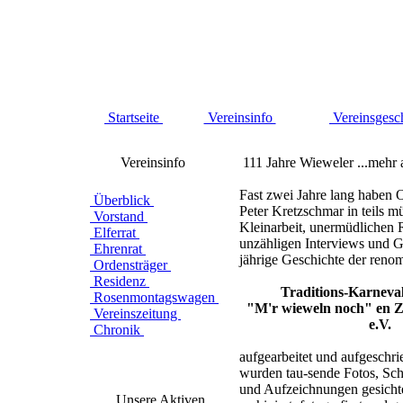
Startseite
Vereinsinfo
Vereinsgesc
Vereinsinfo
111 Jahre Wieweler ...mehr 
Fast zwei Jahre lang haben
Überblick
Peter Kretzschmar in teils m
Vorstand
Kleinarbeit, unermüdlichen
Elferrat
unzähligen Interviews und G
Ehrenrat
jährige Geschichte der renom
Ordensträger
Residenz
Traditions-Karneval
Rosenmontagswagen
"M'r wieweln noch" en Z
Vereinszeitung
e.V.
Chronik
aufgearbeitet und aufgeschr
wurden tau-sende Fotos, Sch
und Aufzeichnungen gesichtet
Unsere Aktiven