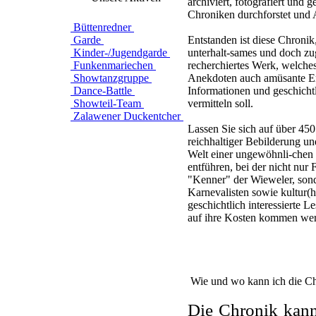
archiviert, fotografiert und g
Chroniken durchforstet und 
Büttenredner
Garde
Entstanden ist diese Chronik,
Kinder-/Jugendgarde
unterhalt-sames und doch zug
Funkenmariechen
recherchiertes Werk, welche
Showtanzgruppe
Anekdoten auch amüsante E
Dance-Battle
Informationen und geschichtl
Showteil-Team
vermitteln soll.
Zalawener Duckentcher
Lassen Sie sich auf über 450
reichhaltiger Bebilderung und
Welt einer ungewöhnli-chen 
entführen, bei der nicht nur
"Kenner" der Wieweler, son
Karnevalisten sowie kultur(h
geschichtlich interessierte L
auf ihre Kosten kommen we
Wie und wo kann ich die C
Die Chronik kan