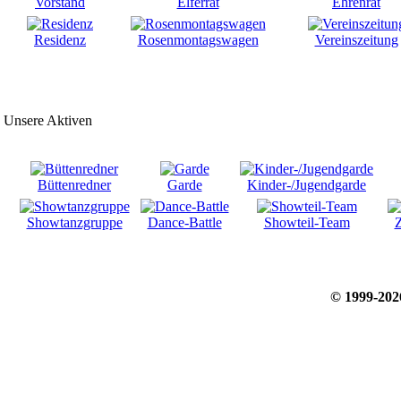
Vorstand
Elferrat
Ehrenrat
Residenz
Rosenmontagswagen
Vereinszeitung
Unsere Aktiven
Büttenredner
Garde
Kinder-/Jugendgarde
Showtanzgruppe
Dance-Battle
Showteil-Team
Z
© 1999-20