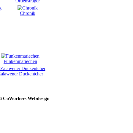
Ordensträger
Chronik
Funkenmariechen
alawener Duckentcher
26 CoWorkers Webdesign