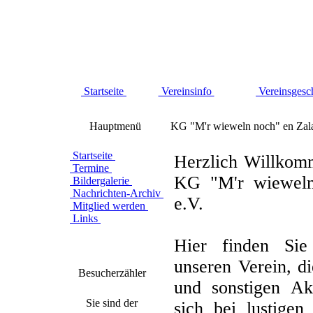
Startseite
Vereinsinfo
Vereinsgesc
Hauptmenü
KG "M'r wieweln noch" en Zal
Startseite
Herzlich Willkom
Termine
KG "M'r wieweln
Bildergalerie
Nachrichten-Archiv
e.V.
Mitglied werden
Links
Hier finden Sie
unseren Verein, d
Besucherzähler
und sonstigen Akt
Sie sind der
sich bei lustigen