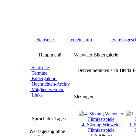
Startseite
Vereinsinfo
Vereinsgesc
Hauptmenü
Wieweler Bildergalerie
Startseite
Derzeit befinden sich
10443
Fo
Termine
Bildergalerie
Nachrichten-Archiv
Mitglied werden
Links
Sitzungen
Spruch des Tages
4. Sitzung Wieweler
1. 
Filmfestspiele
Wer tagelang ohne
(56 Bilder)