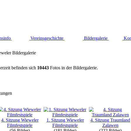
nsinfo
Vereinsgeschichte
Bildergalerie
Kon
weler Bildergalerie
erzeit befinden sich
10443
Fotos in der Bildergalerie.
zungen
4. Sitzung Wieweler
1. Sitzung Wieweler
4. Sitzung Traumland
Filmfestspiele
Filmfestspiele
Zalawen
(56 Bilder)
(181 Bilder)
(222 Bilder)