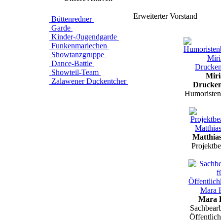
Erweiterter Vorstand
Büttenredner
Garde
Kinder-/Jugendgarde
Funkenmariechen
Showtanzgruppe
Dance-Battle
Showteil-Team
Mir
Zalawener Duckentcher
Drucken
Humoristen
Matthias
Projektbe
Mara 
Sachbearbe
Öffentlich