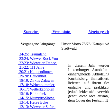
Startseite
Vereinsinfo
Vereinsgesch
Vergangene Jahrgänge
Unser Motto 75/76: Katapult-A
Stadtwald
24/25: Traumland
23/24: Wiewel Rock You
22/23: Wieweler France
In diesem Jahr wurd
21/22: 111 Jahre
Luxemburger Autobahn
20/21: Kappendinner
einhergehende Abholzun
19/20: Bauernhof
Kockelsberg thematisie
18/19: Zirkus Zalawen
lieferten auf ihrem Se
17/18: Weltenbummler
einfache und praktika
16/17: Wetterkapriolen
jedoch leider nicht verwir
15/16: Bibliothek
genau diese Idee aussah
14/15: Mumpitz-Show
dem Cover der Festschrift 
13/14: Heiße Ecke
12/13: Wieweler Safari