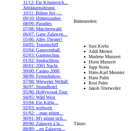
11/12: Ein Königreich...
Jubiläumssitzung
10/11: Bühne frei -...
09/10: Hüttenzauber
Büttenreden:
08/09: Paradies
07/08: Märchenwald
06/07: Ganz Zalawen...
05/06: Alles Theater!
04/05: Traumschiff
Susi Krebs
03/04: Ganovenball
Addi Merten
02/03: Gartenschau
Marlene Munzert
01/02: Spukschloss
Horst Munzert
00/01: 2001 Nacht
Jupp Norta
99/00: Casino 2000
Hans-Karl Meunier
98/99: Fernsehshow
Hans Palm
97/98: Wieweler Weltall
Rosi Palm
96/97: Strandhotel
Jakob Trierweiler
95/96: Hollywood-Tour
94/95: Wild West
93/94: Ein Käfig...
92/93: weltweit
91/92: ...man gönnt...
90/91: M'r gönnt sich...
89/90: Zalawen à la...
Tänze:
88/89: ...en Zalawen...