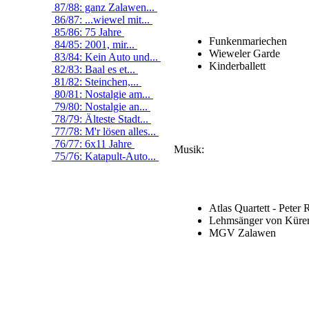
87/88: ganz Zalawen...
86/87: ...wiewel mit...
85/86: 75 Jahre
Funkenmariechen
84/85: 2001, mir...
Wieweler Garde
83/84: Kein Auto und...
Kinderballett
82/83: Baal es et...
81/82: Steinchen,...
80/81: Nostalgie am...
79/80: Nostalgie an...
78/79: Älteste Stadt...
77/78: M'r lösen alles...
76/77: 6x11 Jahre
Musik:
75/76: Katapult-Auto...
Atlas Quartett - Peter 
Lehmsänger von Küre
MGV Zalawen